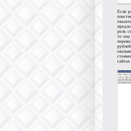
Если р
пласти
оказат
предло
роль с
то она
перево
рубле
оказыв
стоимо
сайтах