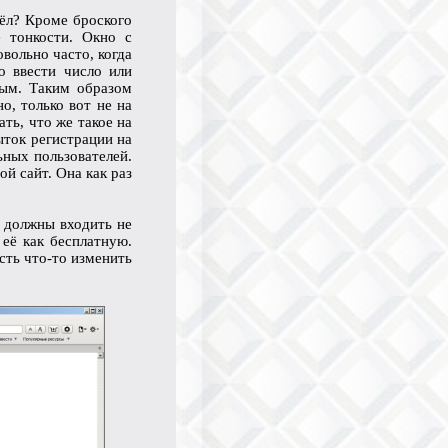
шёл? Кроме броского
е тонкости. Окно с
вольно часто, когда
о ввести число или
мым. Таким образом
о, только вот не на
ть, что же такое на
ыток регистрации на
ьных пользователей.
й сайт. Она как раз
а должны входить не
 её как бесплатную.
сть что-то изменить