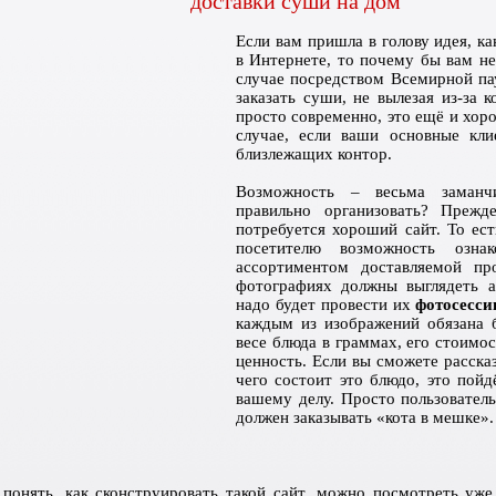
доставки суши на дом
Если вам пришла в голову идея, ка
в Интернете, то почему бы вам не
случае посредством Всемирной па
заказать суши, не вылезая из-за 
просто современно, это ещё и хор
случае, если ваши основные кли
близлежащих контор.
Возможность – весьма заманч
правильно организовать? Прежде
потребуется хороший сайт. То ест
посетителю возможность озна
ассортиментом доставляемой пр
фотографиях должны выглядеть а
надо будет провести
их
фотосесс
каждым из изображений обязана 
весе блюда в граммах, его стоимос
ценность. Если вы сможете рассказ
чего состоит это блюдо, это пойд
вашему делу. Просто пользователь
должен заказывать «кота в мешке».
понять, как сконструировать такой сайт, можно посмотреть уже