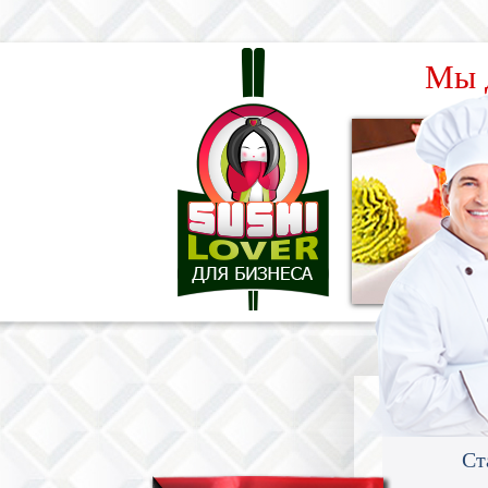
Мы 
Ст