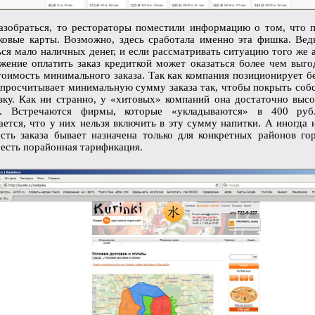
азобраться, то рестораторы поместили информацию о том, что 
ковые карты. Возможно, здесь сработала именно эта фишка. Вед
ься мало наличных денег, и если рассматривать ситуацию того же а
жение оплатить заказ кредиткой может оказаться более чем выго
тоимость минимального заказа. Так как компания позиционирует б
 просчитывает минимальную сумму заказа так, чтобы покрыть соб
зку. Как ни странно, у «хитовых» компаний она достаточно высо
й. Встречаются фирмы, которые «укладываются» в 400 рубл
ается, что у них нельзя включить в эту сумму напитки. А иногда 
сть заказа бывает назначена только для конкретных районов го
 есть порайонная тарификация.