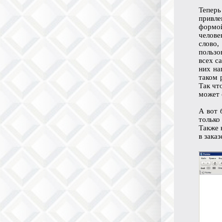
Теперь
привле
формой
челове
слово,
пользо
всех с
них на
таком 
Так чт
может 
А вот 
только
Также 
в зака