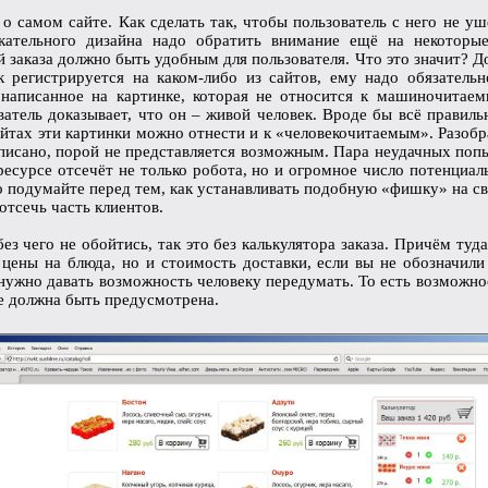
 о самом сайте. Как сделать так, чтобы пользователь с него не у
кательного дизайна надо обратить внимание ещё на некоторы
 заказа должно быть удобным для пользователя. Что это значит? До
к регистрируется на каком-либо из сайтов, ему надо обязательн
 написанное на картинке, которая не относится к машиночитае
ватель доказывает, что он – живой человек. Вроде бы всё правильн
айтах эти картинки можно отнести и к «человекочитаемым». Разобра
писано, порой не представляется возможным. Пара неудачных поп
ресурсе отсечёт не только робота, но и огромное число потенциал
о подумайте перед тем, как устанавливать подобную «фишку» на сво
отсечь часть клиентов.
без чего не обойтись, так это без калькулятора заказа. Причём туд
 цены на блюда, но и стоимость доставки, если вы не обозначили
нужно давать возможность человеку передумать. То есть возможно
зе должна быть предусмотрена.