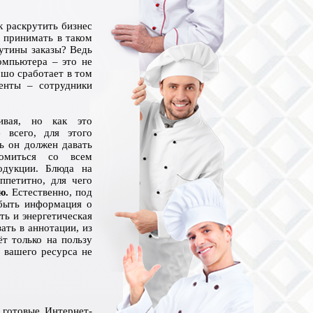
к раскрутить бизнес
 принимать в таком
утины заказы? Ведь
компьютера – это не
ошо сработает в том
енты – сотрудники
ивая, но как это
 всего, для этого
ь он должен давать
комиться со всем
одукции. Блюда на
ппетитно, для чего
ию
.
Естественно
, п
од
быть информация о
ть и энергетическая
ать в аннотации, из
ёт только на пользу
 вашего ресурса не
 готовые Интернет-