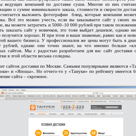
сы ведущих компаний по доставке суши. Многие из них считаю
ацию о сумме минимального заказа, стоимости и скорости доста
считается выложить
фотографии
блюд, которые компания может
ика. Всё это можно учесть, если вы заказываете сайт у своих з
е, вы можете затратить и 5000–10 000 рублей при таком положени
ть заказать сайт у новичков, это тоже выйдет дешевле, однако ни
о получится хорошо. И при этом и ваши знакомые, равно как и нови
тей вашего бизнеса. У профессионалов же цены могут быть в диа
0 рублей, однако они точно знают, на что именно больше «кл
ых сайтов. Мы с радостью разработаем для вас сайт доставки 
тки в этой области весьма солидны.
хит сайтов доставки по Москве. Самыми популярными являются «Т
оки» и «Япоша». Но отчего-то у «Тануки» по рейтингу имеется б
ение сайта – скромное.