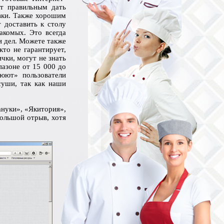
т правильным дать
вки. Также хорошим
 доставить к столу
накомых. Это всегда
и дел. Можете также
кто не гарантирует,
чки, могут не знать
пазоне от 15 000 до
юют» пользователи
суши, так как наши
ануки», «Якитория»,
ольшой отрыв, хотя