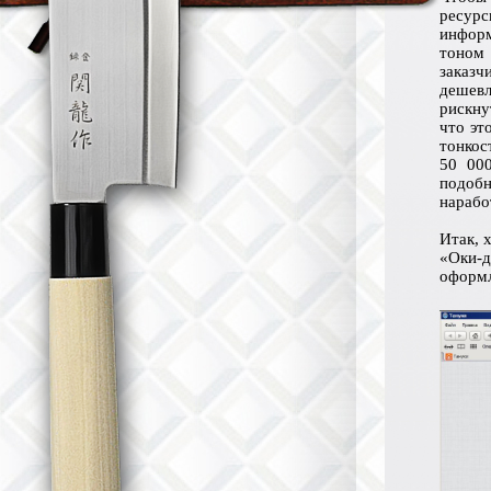
ресур
информ
тоном 
заказч
дешевл
рискну
что эт
тонкос
50 00
подобн
нарабо
Итак, 
«Оки-д
оформл