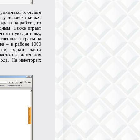
принимают к оплате
ь у человека может
врала на работе, то
дным. Также играет
есплатную доставку,
ственные затраты на
ка – в районе 1000
ей, однако часто
настолько маленькая
рода. На некоторых